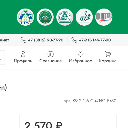
инет
+7 (3812) 90-77-90
+7-913-149-77-90
Профиль
Сравнение
Избранное
Корзина
en)
арт.
К9.2.1.6.Сн#№1.Er50
2 570 ₽