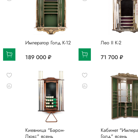
Император Голд К-12
Лео II К-2
189 000 ₽
71 700 ₽
Киевница "Барон-
Кабинет "Импера
Люкс" ясень
Голд" ясень