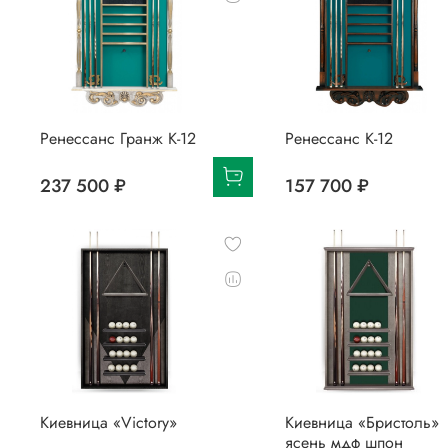
Ренессанс Гранж К-12
Ренессанс К-12
237 500 ₽
157 700 ₽
Киевница «Victory»
Киевница «Бристоль»
ясень мдф шпон