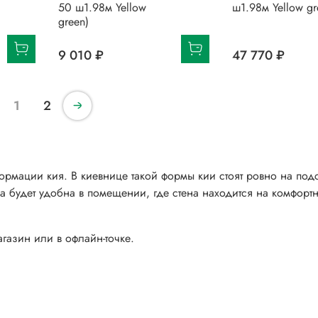
50 ш1.98м Yellow
ш1.98м Yellow gr
green)
9 010 ₽
47 770 ₽
1
2
мации кия. В киевнице такой формы кии стоят ровно на подс
а будет удобна в помещении, где стена находится на комфорт
газин или в офлайн-точке.