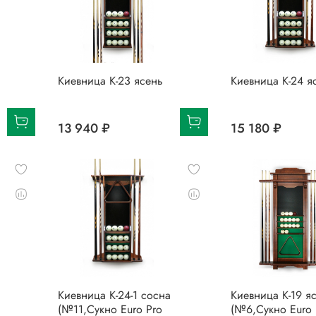
Киевница К-23 ясень
Киевница К-24 я
13 940 ₽
15 180 ₽
Киевница К-24-1 сосна
Киевница К-19 я
(№11,Сукно Euro Pro
(№6,Сукно Euro 