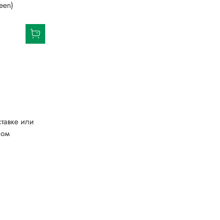
een)
тавке или
ном