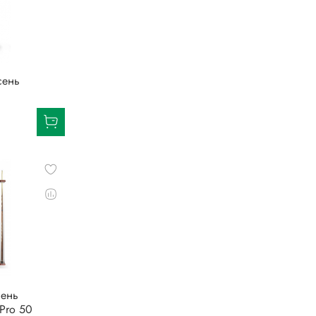
сень
сень
Pro 50