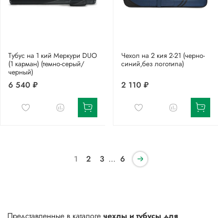
Тубус на 1 кий Меркури DUO
Чехол на 2 кия 2-21 (черно-
(1 карман) (темно-серый/
синий,без логотипа)
черный)
6 540 ₽
2 110 ₽
1
2
3
…
6
Представленные в каталоге
чехлы и тубусы для