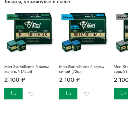
Товары, упомянутые в статье
Мел Startbilliards 5 звезд
Мел Startbilliards 5 звезд
Мел Star
зеленый (72шт)
синий (72шт)
серый (
2 100 ₽
2 100 ₽
2 10