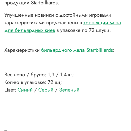
продукции Startbilliards.
Улучшенные новинки с достойными игровыми
характеристиками представлены в
коллекции мела
для бильярдных киев
в упаковке по 72 штуки.
Характеристики
бильярдного мела Startbilliards
:
Вес нетто / брутто: 1,3 / 1,4 кг;
Кол-во в упаковке: 72 шт;
Цвет:
Синий
/
Серый
/
Зеленый