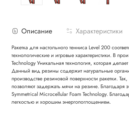
Описание
Характеристики
Ракетка для настольного тенниса Level 200 соотв
технологические и игровые характеристики. В прои
Technology Уникальная технология, которая делает резину и губку с высоким натяжением. При игре резина хорошо поглощает атакующие удары мячей.
Данный вид резины содержит натуральные органические вещест
производстве резиновой поверхности ракетки. Так
позволяют задержать мячи на резине. Благодаря э
Symmetrical Microcellular Foam Technology. Благо
легкостью и хорошим энергопоглощением.