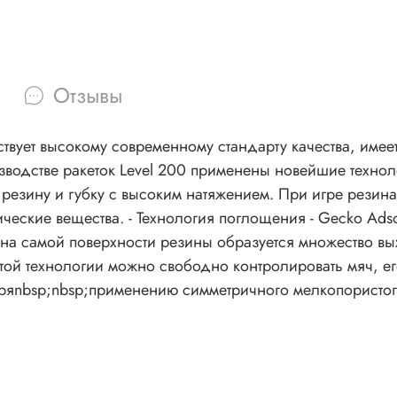
Отзывы
етствует высокому современному стандарту качества, им
зводстве ракеток Level 200 применены новейшие технолог
ва. - Технология поглощения - Gecko Adsorption Technology Эту тех
, на самой поверхности резины образуется множество вы
той технологии можно свободно контролировать мяч, его
даряnbsp;nbsp;применению симметричного мелкопористог