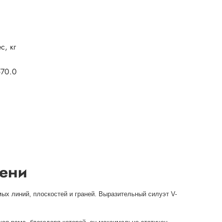
с, кг
570.0
мени
ых линий, плоскостей и граней. Выразительный силуэт V-