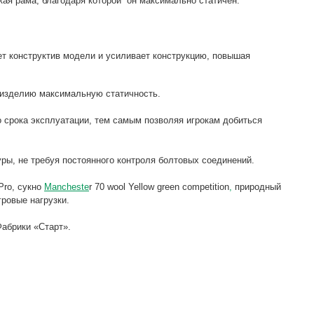
кая рама, благодаря которой он максимально статичен.
ет конструктив модели и усиливает конструкцию, повышая
у изделию максимальную статичность.
 срока эксплуатации, тем самым позволяя игрокам добиться
ры, не требуя постоянного контроля болтовых соединений.
Pro, сукно
Mancheste
r 70 wool Yellow green competition
,
природный
ровые нагрузки.
Фабрики «Старт».