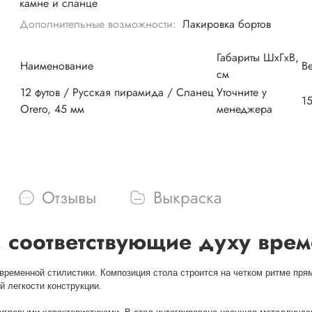
камне и сланце
Дополнительные возможности:
Лакировка бортов
Габариты ШхГхВ,
Наименование
Ве
см
12 футов / Русская пирамида / Сланец
Уточните у
1
Orero, 45 мм
менеджера
Отзывы
Выкраска
 соответствующие духу вре
временной стилистики. Композиция стола строится на четком ритме прям
й легкости конструкции.