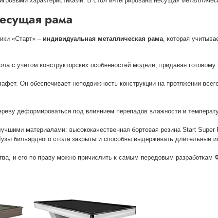
 игровыми характеристиками. В стол интегрирована несущая металличес
есущая рама
ики «Старт» –
индивидуальная металлическая рама
, которая учитыва
тола с учетом конструкторских особенностей модели, придавая готовом
афет. Он обеспечивает неподвижность конструкции на протяжении всего
дереву деформироваться под влиянием перепадов влажности и температу
лучшими материалами: высококачественная бортовая резина Start Super 
Лузы бильярдного стола закрыты и способны выдерживать длительные иг
тва, и его по праву можно причислить к самым передовым разработкам 