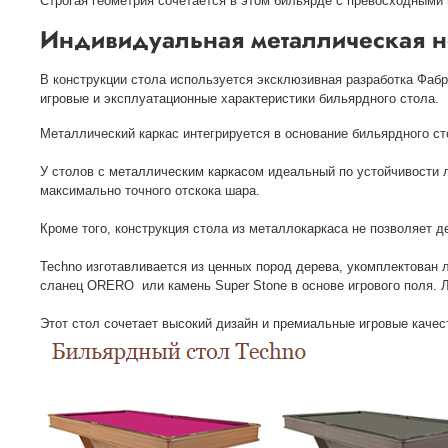
Строгая геометрия сочетается в этом бильярде с превосходными
Индивидуальная металлическая н
В конструкции стола используется эксклюзивная разработка Фабр
игровые и эксплуатационные характеристики бильярдного стола.
Металлический каркас интегрируется в основание бильярдного с
У столов с металлическим каркасом идеальный по устойчивости л
максимально точного отскока шара.
Кроме того, конструкция стола из металлокаркаса не позволяет 
Techno изготавливается из ценных пород дерева, укомплектован 
сланец ORERO или камень Super Stone в основе игрового поля. 
Этот стол сочетает высокий дизайн и премиальные игровые качес