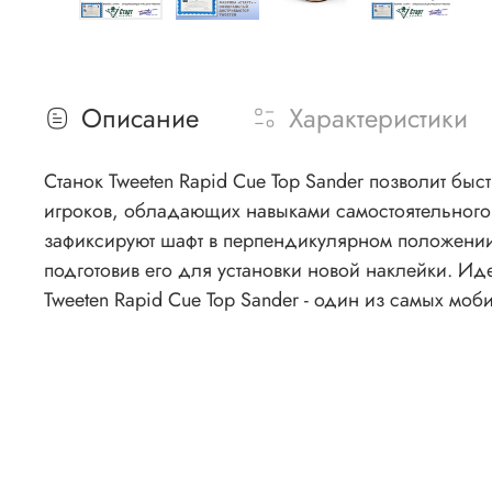
Описание
Характеристики
Станок Tweeten Rapid Cue Top Sander позволит быс
игроков, обладающих навыками самостоятельног
зафиксируют шафт в перпендикулярном положении, 
подготовив его для установки новой наклейки. Идеально ровная платформа для установки наклейки недостижима без специального оборудования, и
Tweeten Rapid Cue Top Sander - один из самых моб