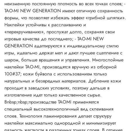
неизменную постоянную плотность во всех точках слоев; -
TAO-MI NEW GENERATION имеют отличную сохранность
формы, что позволяет избежать эффект «грибной шляпки».
Наклейки устойчивы к расслаиванию и
«перекручиванию», прослужат долго, сохраняя свои
игровые качества до последнего; - TAO-MI NEW
GENERATION адаптируются к индивидуальному стилю
игры, идеально держат мел и дают лучшее сцепление с
шаром, больше вращения и управления. Многослойные
наклейки TAO-MI, производятся вручную из отборной
100#37; кожи буйвола с использованием только
натуральных и безвредных материалов. Дубление кожи
проходит в заводских условиях, поэтому дальше в
изготовление идет только качественное сырье.
Вnbsp;nbsp;производстве TAOMI применяется
специальный высокотехнологичный вид склеивания
слоев. Технология ламинирования делает структуру
наклейки максимально однородной и минимизирует
разность жесткости в различных точках слоев. В отличие