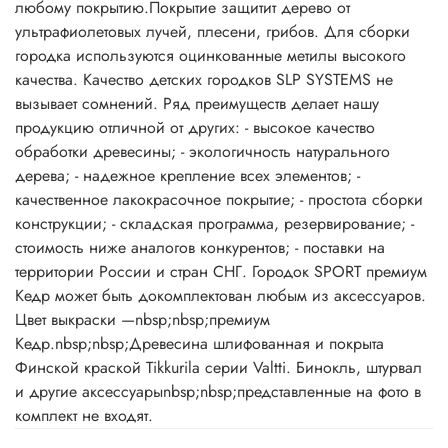
любому покрытию.Покрытие защитит дерево от
ультрафиолетовых лучей, плесени, грибов. Для сборки
городка используются оцинкованные метилы высокого
качества. Качество детских городков SLP SYSTEMS не
вызывает сомнений. Ряд преимуществ делает нашу
продукцию отличной от других: - высокое качество
обработки древесины; - экологичность натурального
дерева; - надежное крепление всех элементов; -
качественное лакокрасочное покрытие; - простота сборки
конструкции; - складская программа, резервирование; -
стоимость ниже аналогов конкурентов; - поставки на
территории России и стран СНГ. Городок SPORT премиум
Кедр может быть докомплектован любым из аксессуаров.
Цвет выкраски —nbsp;nbsp;премиум
Кедр.nbsp;nbsp;Древесина шлифованная и покрыта
Финской краской Tikkurila серии Valtti. Бинокль, штурвал
и другие аксессуарыnbsp;nbsp;представленные на фото в
комплект не входят.