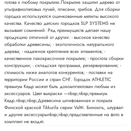
готова к любому покрытию.Покрытие защитит дерево от
ультрафиолетовых лучей, плесени, грибов. Для сборки
городка используются оцинкованные метилы высокого
качества. Качество детских городков SLP SYSTEMS не
вызывает сомнений. Ряд преимуществ делает нашу
продукцию отличной от других: - высокое качество
обработки древесины; - экологичность натурального
дерева; - надежное крепление всех элементов; -
качественное лакокрасочное покрытие; - простота сборки
конструкции; - складская программа, резервирование; -
стоимость ниже аналогов конкурентов; - поставки на
территории России и стран СНГ. Городок ATHLETIC
премиум Кедр может быть докомплектован любым из
аксессуаров. Цвет выкраски —nbsp;nbsp;премиум
Кедр.nbsp;nbsp;Древесина шлифованная и покрыта
Финской краской Tikkurila серии Valtti. Бинокль, штурвал
и другие аксессуарыnbsp;nbsp;представленные на фото в
комплект не входят.